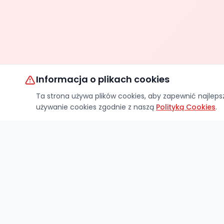
Informacja o plikach cookies
Ta strona używa plików cookies, aby zapewnić najlep
używanie cookies zgodnie z naszą
Polityką Cookies
.
OPTIMA JACEK LASKOWSKI
Rachunek główny:
BNP Paribas Bank Polska S.A.
Kod BIC/SWIFT – PPABPLPKXXX
PL49 1750 0012 0000 0000 1039 3159
Numery rachunków pomocniczych: