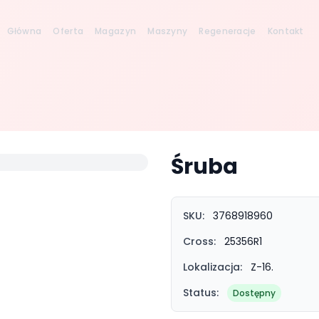
Główna
Oferta
Magazyn
Maszyny
Regeneracje
Kontakt
Śruba
SKU:
3768918960
Cross:
25356R1
Lokalizacja:
Z-16.
Status:
Dostępny