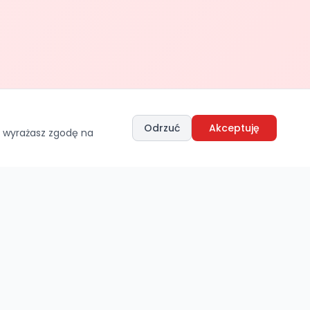
Odrzuć
Akceptuję
, wyrażasz zgodę na
Nawigacja
Główna
Oferta
Magazyn
Maszyny