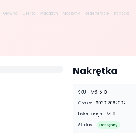
Główna
Oferta
Magazyn
Maszyny
Regeneracje
Kontakt
Nakrętka
SKU:
M6-5-B
Cross:
603012082002.
Lokalizacja:
M-11
Status:
Dostępny