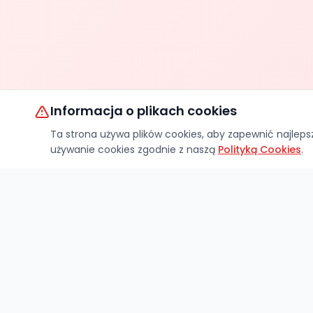
Informacja o plikach cookies
Ta strona używa plików cookies, aby zapewnić najlep
używanie cookies zgodnie z naszą
Polityką Cookies
.
OPTIMA JACEK LASKOWSKI
Rachunek główny:
BNP Paribas Bank Polska S.A.
Kod BIC/SWIFT – PPABPLPKXXX
PL49 1750 0012 0000 0000 1039 3159
Numery rachunków pomocniczych: