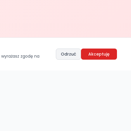
Odrzuć
Akceptuję
, wyrażasz zgodę na
Nawigacja
Główna
Oferta
Magazyn
Maszyny